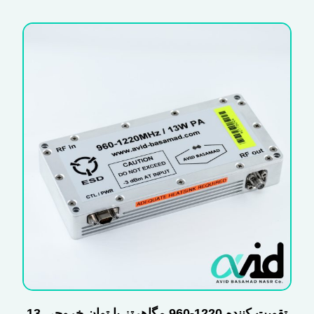
تقویت کننده 1220-960 مگاهرتز با توان خروجی 13