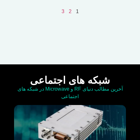
3
2
1
شبکه های اجتماعی
آخرین مطالب دنیای RF و Microwave در شبکه های
اجتماعی