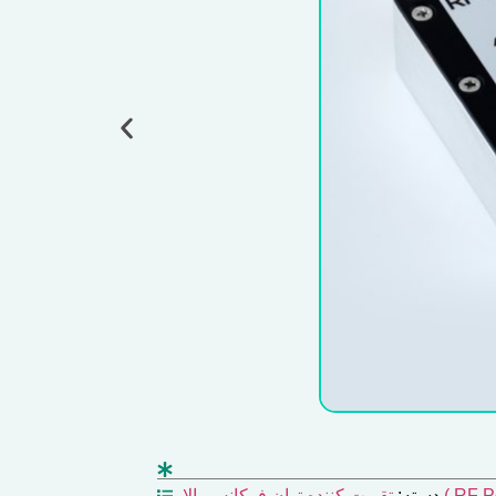
RF Power ampli )
دسته: