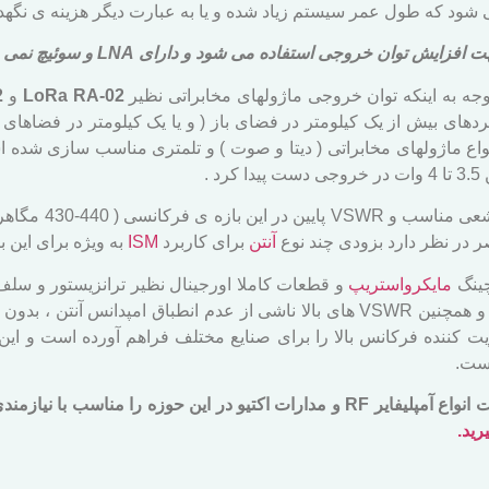
می شود که طول عمر سیستم زیاد شده و یا به عبارت دیگر هزینه ی نگ
توان خروجی استفاده می شود و دارای LNA و سوئیچ نمی باشد .
وجه به اینکه توان خروجی ماژولهای مخابراتی نظیر
LoRa RA-02
و
2
 توان ( برد ) انواع ماژولهای مخابراتی ( دیتا و صوت ) و تلمتری مناسب سازی ش
ضمنا باید در نظر 
 در نظر دارد بزودی چند نوع
آنتن
برای کاربرد
ISM
به ویژه برای این ب
مایکرواستریپ
و قطعات کاملا اورجینال نظیر ترانزیستور و سلف و
ساخت برخوردار هستند، میتواند در شرایط بد محیطی و همچنین VSWR های بالا ناشی از 
ویت کننده فرکانس بالا را برای صنایع مختلف فراهم آورده است و ا
است.
این شرکت با اتکا به دانش بومی و تجربه خود قادر است انواع آمپلیفایر RF و مدارات
رید.