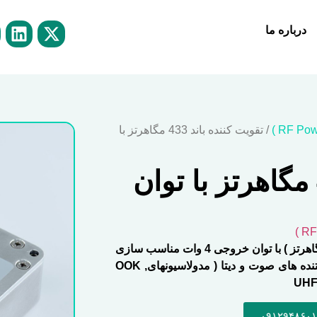
درباره ما
/ تقویت کننده باند 433 مگاهرتز با
تقویت کننده باند 433 مگاهرتز با توان
تقویت کننده باند 433 مگاهرتز ( محدوده 440 -430 مگاهرتز ) با توان خروجی 4 وات مناسب سازی
شده برای افزایش برد ماژولهای LoRa و سایر فرستنده های صوت و دیتا ( مدولاسیونهایOOK ,