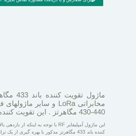
440-430 مگاهرتز . این تقویت کننده برای تولید 4 وات توان RF نیاز به یک منبع تغذیه 7.5 ولتی با جریان 1 آمپر دارد.
این ماژول آمپلیفایر RF با توجه به اینکه از بازدهی بالایی ( بیش از63 درصد
کننده باند 433 مگاهرتز مذکور با بهره گیری از یک ترانزیستور