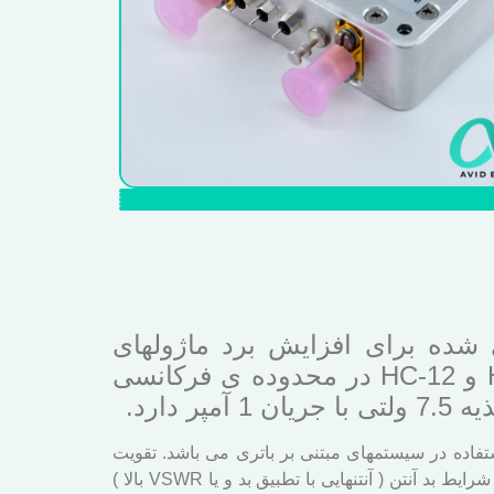
توان خروجی 4 وات ، مناسب سازی شده برای افزایش برد ماژولهای
مخابراتی LoRa و سایر ماژولهای فرستنده صوت و دیتا مثل Hope RF – RFM69 و HC-12 در محدوده ی فرکانسی
فاده در سیستمهای مبتنی بر باتری می باشد. تقویت
با قدرت تحمل توان های برگشتی بالا قادر است در شرایط بد آنتن ( آنتنهایی با تطبیق بد و یا VSWR بالا )