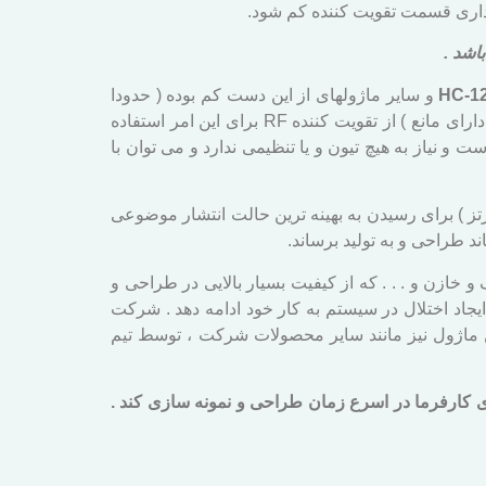
هداری قسمت تقویت کننده کم شود.
HC-1
و سایر ماژولهای از این دست کم بوده ( حدودا
بین 10 تا 20 دی بی ام ) ، نیاز است برای دستیابی به بردهای بیش از یک کیلومتر در فضای باز ( و یا یک کیلومتر در فضاهای دارای مانع ) از تقویت کننده RF برای این امر استفاده
ده است و نیاز به هیچ تیون و یا تنظیمی ندارد و می توان با
داشت استفاده از آنتن با الگوی تشعشعی مناسب و VSWR پایین در این بازه ی فرکانسی ( 440-430 مگاهرتز ) برای رسیدن به بهینه ترین حالت انتشار موضوعی
اند طراحی و به تولید برساند.
 خازن و . . . که از کیفیت بسیار بالایی در طراحی و
عدم انطباق امپدانس آنتن ، بدون ایجاد اختلال در سیستم به کار خود ادامه دهد . شرکت
ین ماژول نیز مانند سایر محصولات شرکت ، توسط تیم
 اکتیو در این حوزه را مناسب با نیازمندی کارفرما در اسرع زمان طراحی و نمونه سازی کند .