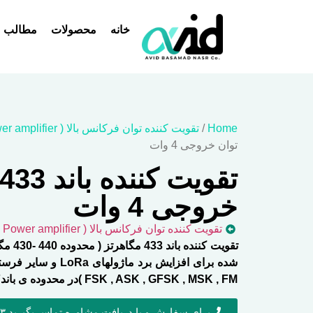
خانه
محصولات
مطالب
Home
/
تقویت کننده توان فرکانس بالا ( RF Power amplifier )
توان خروجی 4 وات
خروجی 4 وات
تقویت کننده توان فرکانس بالا ( RF Power amplifier )
FSK , ASK , GFSK , MSK , FM )در محدوده ی باندUHF
برای سفارش و یا دریافت مشاوره تماس بگیرید ۰۹۱۲۹۴۸۶۰۱۳